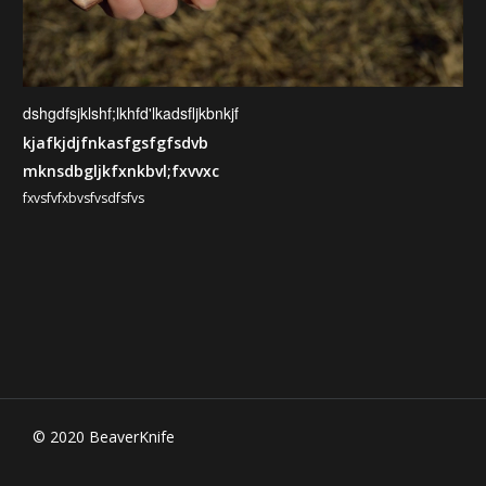
dshgdfsjklshf;lkhfd'lkadsfljkbnkjf
kjafkjdjfnkasfgsfgfsdvb
mknsdbgljkfxnkbvl;fxvvxc
fxvsfvfxbvsfvsdfsfvs
© 2020 BeaverKnife